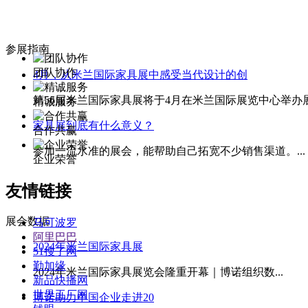
参展指南
团队协作
4月，从米兰国际家具展中感受当代设计的创
第56届米兰国际家具展将于4月在米兰国际展览中心举办
精诚服务
家具展到底有什么意义？
合作共赢
参加一流水准的展会，能帮助自己拓宽不少销售渠道。...
企业荣誉
友情链接
展会数据
马可波罗
阿里巴巴
2024年米兰国际家具展
51搜了网
勤加缘
2024年米兰国际家具展览会隆重开幕｜博诺组织数...
新品快播网
世界工厂网
博诺助力中国企业走进20