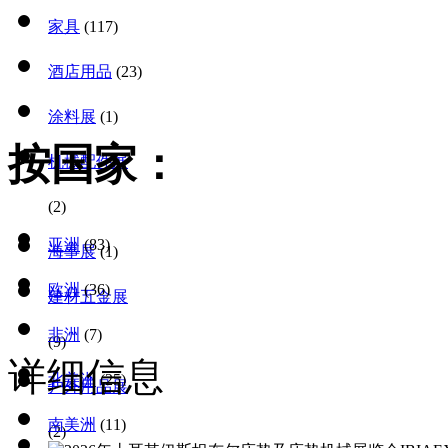
家具
(117)
酒店用品
(23)
涂料展
(1)
按国家：
机械配件展
(2)
亚洲
(83)
海事展
(1)
欧洲
(36)
建材五金展
非洲
(7)
(9)
详细信息
北美洲
(25)
户外用品展
南美洲
(11)
(2)