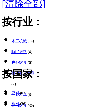
[清除全部]
按行业：
木工机械
(14)
睡眠床垫
(4)
户外家具
(6)
按国家：
校园家具用品
(7)
亚洲
(83)
办公家具
(6)
欧洲
(36)
民用家具
(30)