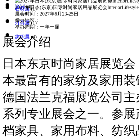
澳洲
(4)
2027年日本(东京)国际时尚家居用品展览会InteriorLifestyleT
石材展
(1)
展会时间：2027年6月23-25日
举办地区：
灯具展
(1)
举办周期：一年一届
纺织展
(4)
展会介绍
日本东京时尚家居展览会
本最富有的家纺及家用装饰
德国法兰克福展览公司主
系列专业展会之一。参展
档家具、家用布料、纺织