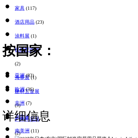
家具
(117)
酒店用品
(23)
涂料展
(1)
按国家：
机械配件展
(2)
亚洲
(83)
海事展
(1)
欧洲
(36)
建材五金展
非洲
(7)
(9)
详细信息
北美洲
(25)
户外用品展
南美洲
(11)
(2)