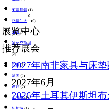
阿塞拜疆
(1)
0
亚特兰大
(0)
展览中心
香港
(1)
哈萨克斯坦
推荐展会
(2)
2027年南非家具与床
沙特
(1)
韩国
(2)
2027年6月
迪拜
(7)
2026年土耳其伊斯坦
卡塔尔
(1)
新加坡
(1)