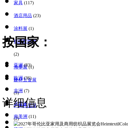
家具
(117)
酒店用品
(23)
涂料展
(1)
按国家：
机械配件展
(2)
亚洲
(83)
海事展
(1)
欧洲
(36)
建材五金展
非洲
(7)
(9)
详细信息
北美洲
(25)
户外用品展
南美洲
(11)
(2)