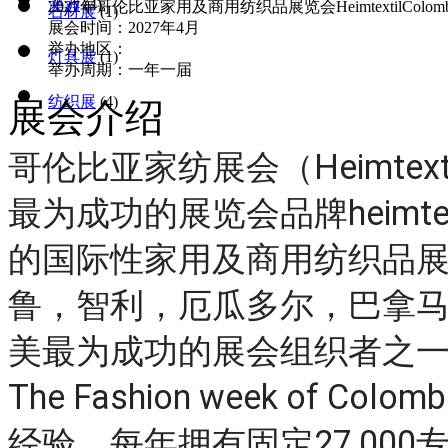
澳洲
(4)
2027年哥伦比亚家用及商用纺织品展览会HeimtextilColomb
石材展
(1)
展会时间：2027年4月
举办地区：
灯具展
(1)
举办周期：一年一届
纺织展
(4)
展会介绍
哥伦比亚家纺展会（Heimtext
最为成功的展览会品牌heimt
的国际性家用及商用纺织品
鲁，智利，厄瓜多尔，巴拿马等主
美最为成功的展会组织者之一，哥
The Fashion week of 
经验，每年拥有固定27,000